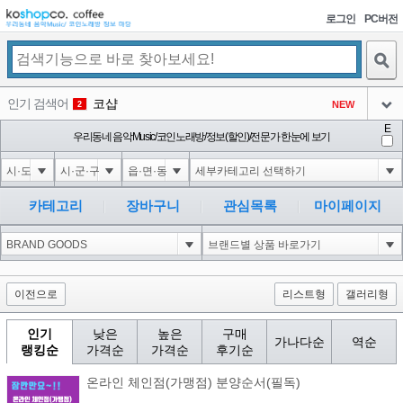
로그인
PC버전
검색
인기 검색어
코샵
NEW
2
아이콘
E
익스
우리동네 음악Music/코인노래방/정보(할인)/전문가 한눈에 보기
3
3
아이콘
미끄럼방지
NEW
4
아이콘
Innovative Skincare Clinical
NEW
5
카테고리
장바구니
관심목록
마이페이지
아이콘
대성설렁탕
-16
6
아이콘
1
0
1
아이콘
이전으로
리스트형
갤러리형
인기
낮은
높은
구매
가나다순
역순
랭킹순
가격순
가격순
후기순
온라인 체인점(가맹점) 분양순서(필독)