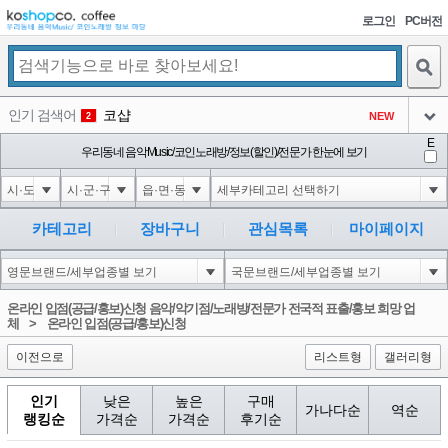
로그인
PC버전
검색
인기 검색어
코샵
NEW
2
아이콘
E
익스
우리동네 음악Music/코인노래방/정보(할인)/전문가 한눈에 보기
3
3
아이콘
미끄럼방지
NEW
4
아이콘
Innovative Skincare Clinical
NEW
5
카테고리
장바구니
관심목록
마이페이지
아이콘
대성설렁탕
-16
6
아이콘
1
0
1
온라인 입점(공급/홍보)신청 음악/악기점/노래방/전문가 전국적 표출/홍보 희망 업
아이콘
체
>
온라인 입점(공급/홍보)신청
이전으로
리스트형
갤러리형
인기
낮은
높은
구매
가나다순
역순
랭킹순
가격순
가격순
후기순