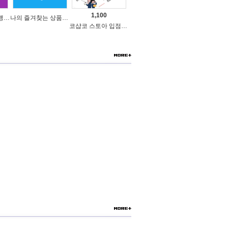
1,100
온라인 체인점(가맹점) 분양순서(필독)
나의 즐겨찾는 상품 리스트로 편리하게 주문하세요~(쿠팡 다이나믹 배너)
코샵코 스토아 입점 1일 이용권