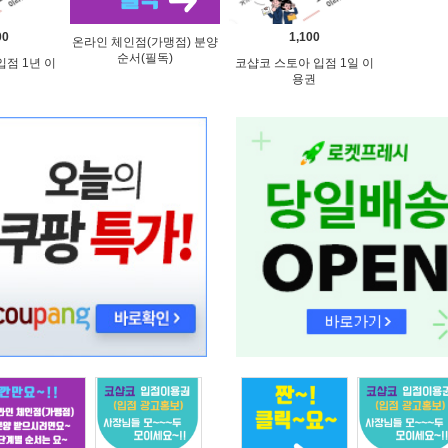
00
1,100
온라인 체인점(가맹점) 분양
순서(필독)
점 1년 이
코샵코 스토아 입점 1일 이
용권