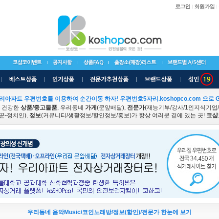
리아파트 우편번호를 이용하여 순간이동 하자! 우편번호5자리.koshopco.com 으로 G
 건강한
상품/중고물품
, 우리동네
가게
(문앞배달),
전문가
(재능기부/강사/1인지식기업
꾼-정치인),
정보
(커뮤니티/생활정보/할인정보/홍보)가 항상 여러분 곁에 있는 곳!
코샵
우리동네 음악Music/코인노래방/정보(할인)/전문가 한눈에 보기