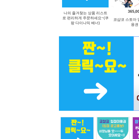
365,0
나의 즐겨찾는 상품 리스트
로 편리하게 주문하세요~(쿠
코샵코 스토아 입
팡 다이나믹 배너)
용권