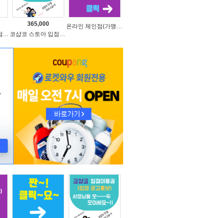
365,000
온라인 체인점(가맹점) 분양순서(필독)
코샵코 스토아 입점 1일 이용권
코샵코 스토아 입점 1년 이용권