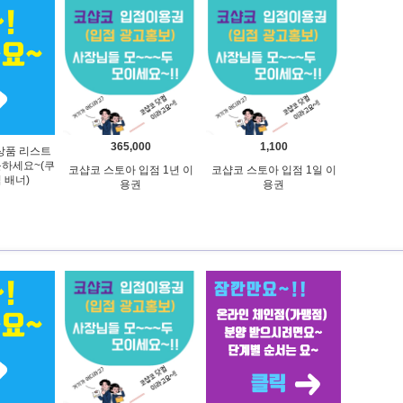
365,000
1,100
상품 리스트
문하세요~(쿠
코샵코 스토아 입점 1년 이
코샵코 스토아 입점 1일 이
 배너)
용권
용권