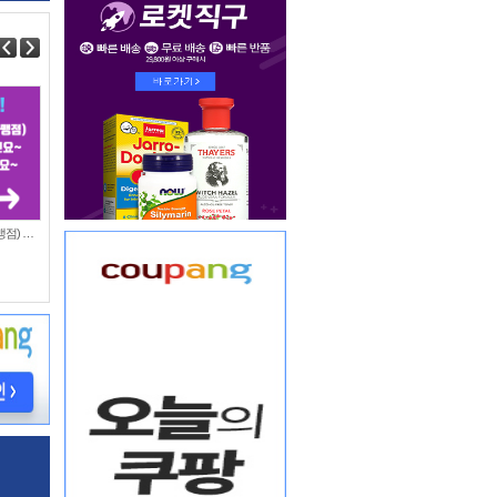
온라인 체인점(가맹점) 분양순서(필독)