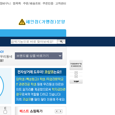
O!
/우리동네
코!
E