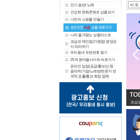
인기 음반/ 노래
건강한 문화콘텐츠 상품보기
나만의 쇼핑몰 만들기
나의 즐겨찾는 상품리스트
코샵코 체인점(가맹점) 분양순
서 따라하기
우리동네 우편번호 찾기
25개 분야별사이트 바로가기
온라인 입점(공급/홍보)신청
음악/악기점/노래방/전문가 전
국적 표출/홍보 희망 업체
코샵코