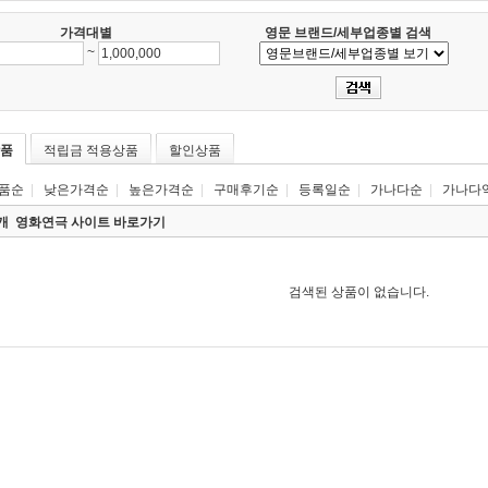
가격대별
영문 브랜드/세부업종별 검색
~
품
적립금 적용상품
할인상품
품순
|
낮은가격순
|
높은가격순
|
구매후기순
|
등록일순
|
가나다순
|
가나다
0개
영화연극 사이트 바로가기
검색된 상품이 없습니다.