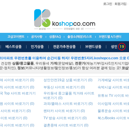
리아파트 우편번호를 이용하여 순간이동 하자! 우편번호5자리.koshopco.com 으로 G
 건강한
상품/중고물품
, 우리동네
가게
(문앞배달),
전문가
(재능기부/강사/1인지식기업
꾼-정치인),
정보
(커뮤니티/생활정보/할인정보/홍보)가 항상 여러분 곁에 있는 곳!
코샵
 사이트 바로가기 (0)
성인안전19금 상품 바로가기 (0)
가게배달 사이트 바로
 사이트 바로가기 (0)
부동산 사이트 바로가기 (0)
숙박시설 사이트 바로
국 Top 사이트 바로가기
우리동네 중고물품 직거래 사이트
유튜브 TV 사이트 바
바로가기 (0)
 사이트 바로가기 (0)
과외/클래스 사이트 바로가기 (0)
이사업체 사이트 바로
사이트 바로가기 (0)
렌터카 사이트 바로가기 (0)
물류운송 사이트 바로
이트 바로가기 (0)
TV 방송 사이트 바로가기 (0)
북스/Books 사이트 
 사이트 바로가기 (0)
결혼중매 사이트 바로가기 (0)