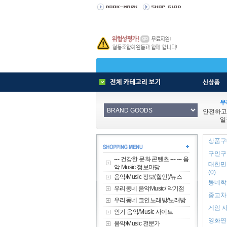
우
안전하고
일
상품구매
구인구직
--- 건강한 문화 콘텐츠 --- --- 음
대한민
악 Music 정보마당
(0)
음악/Music 정보(할인)/뉴스
동네학원
우리동네 음악Music/ 악기점
중고차 
우리동네 코인노래방/노래방
게임 사
인기 음악/Music 사이트
영화연극
음악/Music 전문가