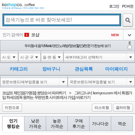
로그인
PC버전
검색
인기 검색어
코샵
NEW
2
아이콘
E
익스
우리동네 음악Music/코인노래방/정보(할인)/전문가 한눈에 보기
3
3
아이콘
미끄럼방지
NEW
4
아이콘
Innovative Skincare Clinical
NEW
5
카테고리
장바구니
관심목록
마이페이지
아이콘
대성설렁탕
-16
6
아이콘
1
0
1
코샵코 체인점(가맹점) 분양순서 따라하기
>
그리고나서 komyco.com 에서 회원가
아이콘
입 하세요!(꼭 원하는 우편번호 사이트에서 가입) 바로가기
이전으로
리스트형
갤러리형
인기
낮은
높은
구매
가나다순
역순
랭킹순
가격순
가격순
후기순