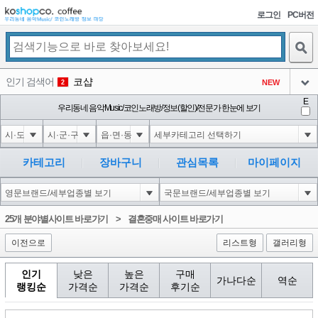
로그인
PC버전
검색
인기 검색어
코샵
NEW
2
아이콘
E
익스
우리동네 음악Music/코인노래방/정보(할인)/전문가 한눈에 보기
3
3
아이콘
미끄럼방지
NEW
4
아이콘
Innovative Skincare Clinical
NEW
5
카테고리
장바구니
관심목록
마이페이지
아이콘
대성설렁탕
-16
6
아이콘
1
0
1
25개 분야별사이트 바로가기
>
결혼중매 사이트 바로가기
아이콘
이전으로
리스트형
갤러리형
인기
낮은
높은
구매
가나다순
역순
랭킹순
가격순
가격순
후기순