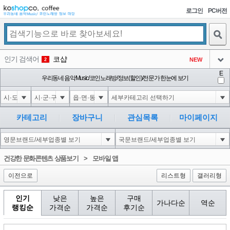
로그인
PC버전
검색
인기 검색어
코샵
NEW
2
아이콘
E
익스
우리동네 음악Music/코인노래방/정보(할인)/전문가 한눈에 보기
3
3
아이콘
미끄럼방지
NEW
4
아이콘
Innovative Skincare Clinical
NEW
5
카테고리
장바구니
관심목록
마이페이지
아이콘
대성설렁탕
-16
6
아이콘
1
0
1
건강한 문화콘텐츠 상품보기
>
모바일 앱
아이콘
이전으로
리스트형
갤러리형
인기
낮은
높은
구매
가나다순
역순
랭킹순
가격순
가격순
후기순