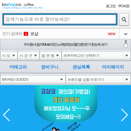
로그인
PC버전
검색
인기 검색어
코샵
NEW
2
익스
3
3
아이콘
아이콘
E
우리동네 음악Music/코인노래방/정보(할인)/전문가 한눈에 보기
미끄럼방지
NEW
4
아이콘
Innovative Skincare Clinical
NEW
5
아이콘
카테고리
장바구니
관심목록
마이페이지
대성설렁탕
-16
6
아이콘
1
0
1
아이콘