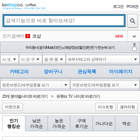
로그인
PC버전
검색
인기 검색어
코샵
NEW
2
아이콘
E
익스
우리동네 음악Music/코인노래방/정보(할인)/전문가 한눈에 보기
3
3
아이콘
미끄럼방지
NEW
4
아이콘
Innovative Skincare Clinical
NEW
5
카테고리
장바구니
관심목록
마이페이지
아이콘
대성설렁탕
-16
6
아이콘
1
0
1
25개 분야별사이트 바로가기
>
유튜브 TV 사이트 바로가기
아이콘
이전으로
리스트형
갤러리형
인기
낮은
높은
구매
가나다순
역순
랭킹순
가격순
가격순
후기순