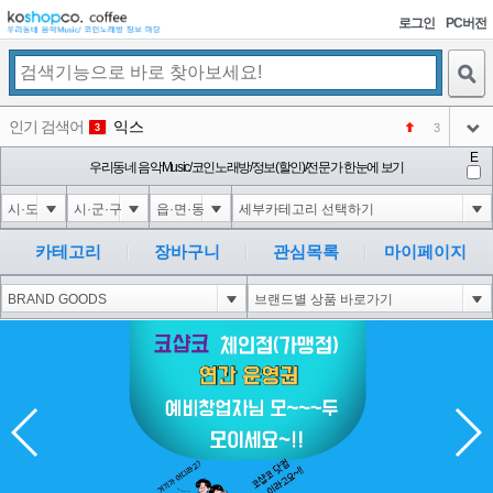
로그인
PC버전
검색
인기 검색어
익스
3
3
아이콘
E
미끄럼방지
우리동네 음악Music/코인노래방/정보(할인)/전문가 한눈에 보기
NEW
4
아이콘
Innovative Skincare Clinical
NEW
5
아이콘
대성설렁탕
-16
6
카테고리
장바구니
관심목록
마이페이지
아이콘
1
0
1
아이콘
코샵
NEW
2
아이콘