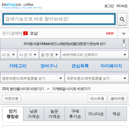
로그인
PC버전
검색
인기 검색어
코샵
NEW
2
아이콘
E
익스
우리동네 음악Music/코인노래방/정보(할인)/전문가 한눈에 보기
3
3
아이콘
미끄럼방지
NEW
4
아이콘
Innovative Skincare Clinical
NEW
5
카테고리
장바구니
관심목록
마이페이지
아이콘
대성설렁탕
-16
6
아이콘
1
0
1
25개 분야별사이트 바로가기
>
가게배달 사이트 바로가기
아이콘
이전으로
리스트형
갤러리형
인기
낮은
높은
구매
가나다순
역순
랭킹순
가격순
가격순
후기순